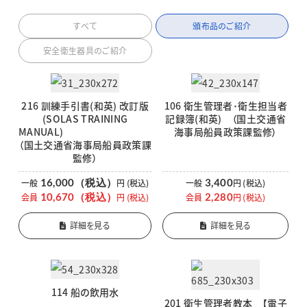
すべて
頒布品のご紹介
安全衛生器具のご紹介
216 訓練手引書(和英) 改訂版
106 衛生管理者･衛生担当者
(SOLAS TRAINING
記録簿(和英) （国土交通省
MANUAL)
海事局船員政策課監修）
（国土交通省海事局船員政策課
監修）
16,000（税込）
3,400
一般
円
(税込)
一般
円
(税込)
10,670（税込）
2,280
会員
円
(税込)
会員
円
(税込)
詳細を見る
詳細を見る
114 船の飲用水
201 衛生管理者教本 【電子