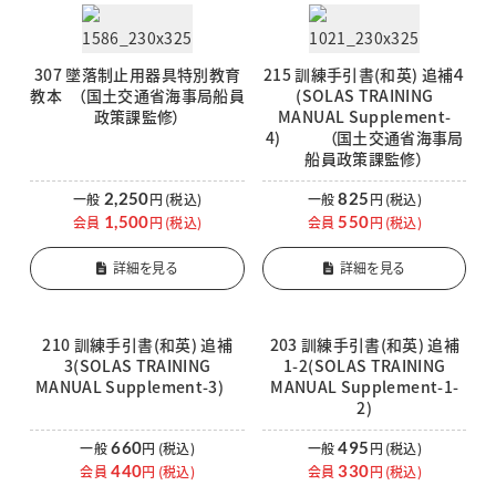
307 墜落制止用器具特別教育
215 訓練手引書(和英) 追補４
教本 （国土交通省海事局船員
(SOLAS TRAINING
政策課監修）
MANUAL Supplement-
4) （国土交通省海事局
船員政策課監修）
2,250
825
一般
円
(税込)
一般
円
(税込)
1,500
550
会員
円
(税込)
会員
円
(税込)
詳細を見る
詳細を見る
210 訓練手引書(和英) 追補
203 訓練手引書(和英) 追補
3(SOLAS TRAINING
1-2(SOLAS TRAINING
MANUAL Supplement-3)
MANUAL Supplement-1-
2)
660
495
一般
円
(税込)
一般
円
(税込)
440
330
会員
円
(税込)
会員
円
(税込)