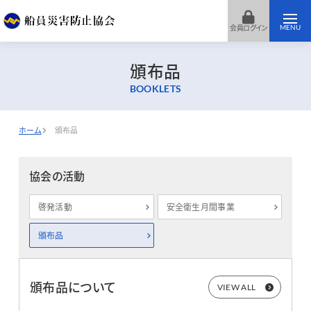
会員ログイン
MENU
頒布品
BOOKLETS
ホーム
頒布品
協会の活動
啓発活動
安全衛生月間事業
頒布品
頒布品について
VIEW ALL