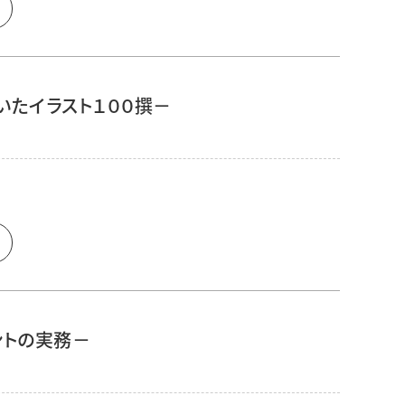
描いたイラスト１００撰－
メントの実務－