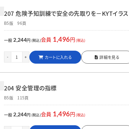
207 危険予知訓練で安全の先取りを－KYTイ
B5版 96頁
1,496
会員
円
2,244
一般
円
(税込)
(税込)
カートに入れる
詳細を見る
-
+
204 安全管理の指標
B5版 115頁
1,496
会員
円
2,244
一般
円
(税込)
(税込)