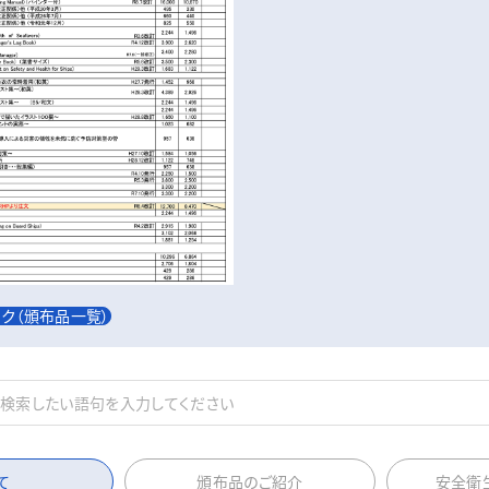
ック（頒布品一覧）
て
頒布品のご紹介
安全衛