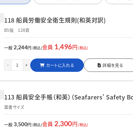
118 船員労働安全衛生規則(和英対訳)
B5版 128頁
1,496
会員
円
2,244
一般
円
(税込)
(税込)
カートに入れる
詳細を見る
-
+
113 船員安全手帳（和英）（Seafarers’ Safety B
葉書サイズ
2,300
会員
円
3,500
一般
円
(税込)
(税込)