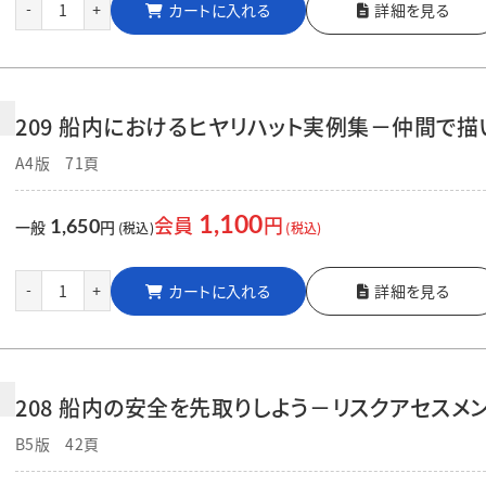
カートに入れる
詳細を見る
-
+
209 船内におけるヒヤリハット実例集－仲間で
A4版 71頁
1,100
会員
円
1,650
一般
円
(税込)
(税込)
カートに入れる
詳細を見る
-
+
208 船内の安全を先取りしよう－リスクアセス
B5版 42頁