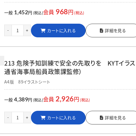
968
会員
円
1,452
一般
円
(税込)
(税込)
カートに入れる
詳細を見る
-
+
213 危険予知訓練で安全の先取りを 
通省海事局船員政策課監修）
A4版 89イラストシート
2,926
会員
円
4,389
一般
円
(税込)
(税込)
カートに入れる
詳細を見る
-
+