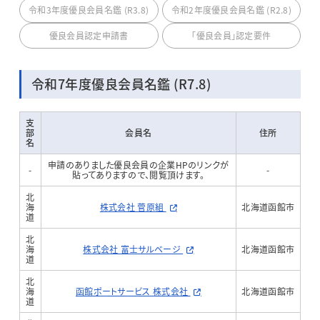
令和3年度優良会員名鑑 (R3.8)
令和2年度優良会員名鑑 (R2.8)
優良会員認定申請書
「優良会員」認定要件
令和7年度優良会員名鑑 (R7.8)
支
部
会員名
住所
名
申請のありました優良会員の企業HPのリンクが
-
-
貼ってありますので、閲覧頂けます。
北
海
株式会社 菅原組
北海道函館市
道
北
海
株式会社 富士サルベージ
北海道函館市
道
北
海
函館ポートサービス 株式会社
北海道函館市
道