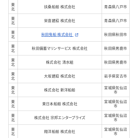
東
扶桑船舶 株式会社
青森県八戸市
北
東
栄喜建設 株式会社
青森県八戸市
北
東
秋田曳船 株式会社
秋田県秋田市
北
東
秋田備蓄マリンサービス 株式会社
秋田県男鹿市
北
東
株式会社 清水組
秋田県男鹿市
北
東
大坂建設 株式会社
岩手県宮古市
北
東
宮城県気仙沼
株式会社 新洋船舶
北
市
東
宮城県気仙沼
東日本船舶 株式会社
北
市
東
宮城県気仙沼
株式会社 宗邦エンタープライズ
北
市
東
宮城県気仙沼
翔洋船舶 株式会社
北
市