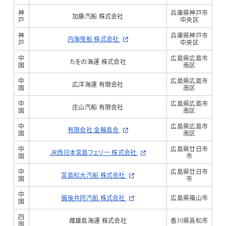
神
兵庫県神戸市
加藤汽船 株式会社
戸
中央区
神
兵庫県神戸市
内海曳船 株式会社
戸
中央区
中
広島県広島市
たをの海運 株式会社
国
南区
中
広島県広島市
広洋海運 有限会社
国
南区
中
広島県広島市
庄山汽船 有限会社
国
南区
中
広島県広島市
有限会社 金輪島会
国
南区
中
広島県廿日市
JR西日本宮島フェリー 株式会社
国
市
中
広島県廿日市
宮島松大汽船 株式会社
国
市
中
備後共同汽船 株式会社
広島県福山市
国
四
雌雄島海運 株式会社
香川県高松市
国