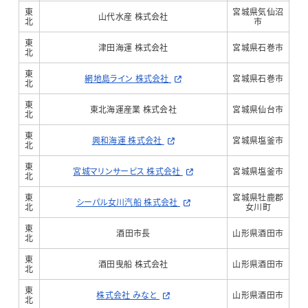
東
宮城県気仙沼
山代水産 株式会社
北
市
東
津田海運 株式会社
宮城県石巻市
北
東
網地島ライン 株式会社
宮城県石巻市
北
東
東北海運産業 株式会社
宮城県仙台市
北
東
興和海運 株式会社
宮城県塩釜市
北
東
宮城マリンサービス 株式会社
宮城県塩釜市
北
東
宮城県牡鹿郡
シーパル女川汽船 株式会社
北
女川町
東
酒田市長
山形県酒田市
北
東
酒田曳船 株式会社
山形県酒田市
北
東
株式会社 みなと
山形県酒田市
北