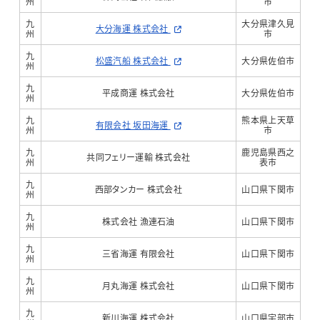
州
市
九
大分県津久見
大分海運 株式会社
州
市
九
松盛汽船 株式会社
大分県佐伯市
州
九
平成商運 株式会社
大分県佐伯市
州
九
熊本県上天草
有限会社 坂田海運
州
市
九
鹿児島県西之
共同フェリー運輸 株式会社
州
表市
九
西部タンカー 株式会社
山口県下関市
州
九
株式会社 漁連石油
山口県下関市
州
九
三省海運 有限会社
山口県下関市
州
九
月丸海運 株式会社
山口県下関市
州
九
新川海運 株式会社
山口県宇部市