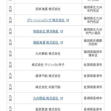
九
福岡県北九州
双栄海運 株式会社
州
市門司区
九
福岡県北九州
グリーンシッピング 株式会社
州
市門司区
九
福岡県北九州
有限会社 博洋興産
州
市門小倉区
九
福岡県京都郡
福島海運 株式会社
州
苅田町
九
福岡県福岡市
九州郵船 株式会社
州
博多区
九
株式会社 マリンパル呼子
佐賀県唐津市
州
九
唐津汽船 株式会社
佐賀県唐津市
州
九
株式会社 向島汽船
佐賀県唐津市
州
九
九州商船 株式会社
長崎県長崎市
州
九
島原鉄道 株式会社
長崎県島原市
州