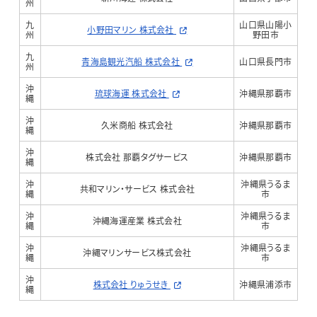
州
九
山口県山陽小
小野田マリン 株式会社
州
野田市
九
青海島観光汽船 株式会社
山口県長門市
州
沖
琉球海運 株式会社
沖縄県那覇市
縄
沖
久米商船 株式会社
沖縄県那覇市
縄
沖
株式会社 那覇タグサービス
沖縄県那覇市
縄
沖
沖縄県うるま
共和マリン・サービス 株式会社
縄
市
沖
沖縄県うるま
沖縄海運産業 株式会社
縄
市
沖
沖縄県うるま
沖縄マリンサービス株式会社
縄
市
沖
株式会社 りゅうせき
沖縄県浦添市
縄