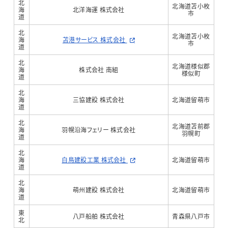
北
北海道苫小枚
海
北洋海運 株式会社
市
道
北
北海道苫小枚
海
苫港サービス 株式会社
市
道
北
北海道様似郡
海
株式会社 南組
様似町
道
北
海
三協建設 株式会社
北海道留萌市
道
北
北海道苫前郡
海
羽幌沿海フェリー 株式会社
羽幌町
道
北
海
白鳥建設工業 株式会社
北海道留萌市
道
北
海
萌州建設 株式会社
北海道留萌市
道
東
八戸船舶 株式会社
青森県八戸市
北