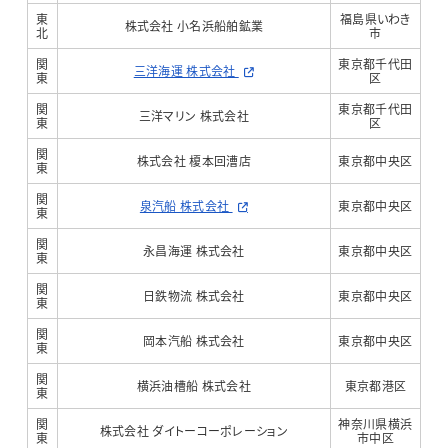
東
福島県いわき
株式会社 小名浜船舶鉱業
北
市
関
東京都千代田
三洋海運 株式会社
東
区
関
東京都千代田
三洋マリン 株式会社
東
区
関
株式会社 榎本回漕店
東京都中央区
東
関
泉汽船 株式会社
東京都中央区
東
関
永昌海運 株式会社
東京都中央区
東
関
日鉄物流 株式会社
東京都中央区
東
関
岡本汽船 株式会社
東京都中央区
東
関
横浜油槽船 株式会社
東京都港区
東
関
神奈川県横浜
株式会社 ダイトーコーポレーション
東
市中区