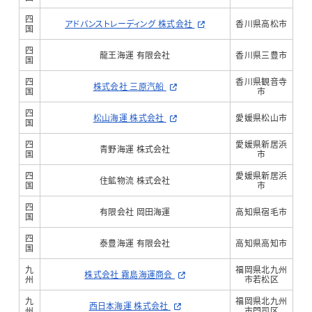
四
アドバンストレーディング 株式会社
香川県高松市
国
四
龍王海運 有限会社
香川県三豊市
国
四
香川県観音寺
株式会社 三原汽船
国
市
四
松山海運 株式会社
愛媛県松山市
国
四
愛媛県新居浜
青野海運 株式会社
国
市
四
愛媛県新居浜
住鉱物流 株式会社
国
市
四
有限会社 岡田海運
高知県宿毛市
国
四
泰豊海運 有限会社
高知県高知市
国
九
福岡県北九州
株式会社 霧島海運商会
州
市若松区
九
福岡県北九州
西日本海運 株式会社
州
市門司区