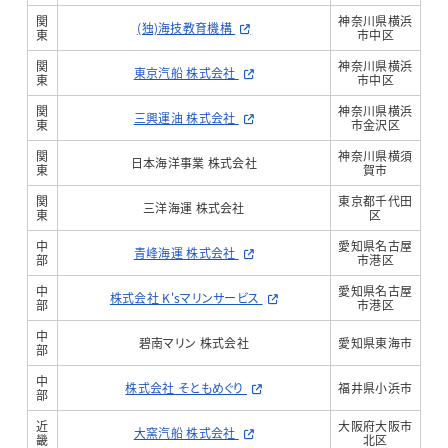
関
神奈川県横浜
(独)海技教育機構
東
市中区
関
神奈川県横浜
東京汽船 株式会社
東
市中区
関
神奈川県横浜
三興運油 株式会社
東
市金沢区
関
神奈川県横須
日本海洋事業 株式会社
東
賀市
関
東京都千代田
三洋海運 株式会社
東
区
中
愛知県名古屋
青峰海運 株式会社
部
市港区
中
愛知県名古屋
株式会社 K'sマリンサービス
部
市港区
中
碧南マリン 株式会社
愛知県東海市
部
中
株式会社 そともめぐり
福井県小浜市
部
近
大阪府大阪市
大窯汽船 株式会社
畿
北区